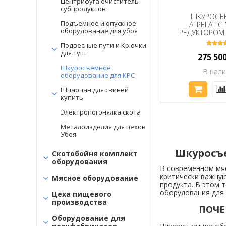
Центрифуга очиститель
молока
субпродуктов
ШКУРОСЪ
Подъемное и опускное
АГРЕГАТ С
Упаковочное оборудование
оборудование для убоя
РЕДУКТОРОМ
М (РОС
Оборудование для кормов
Подвесные пути и Крючки
для туш
275 50
Инвентарь и расходные
Шкуросъемное
материалы
В нал
оборудование для КРС
Запчасти для пищевого
Шпарчан для свиней
оборудования
купить
Электропогонялка скота
Мясное бу оборудование
Металоизделия для цехов
Утилизация биологических
Убоя
отходов оборудование
Шкуросъе
Скотобойня комплект
Картонажное оборудование
оборудования
В современном мя
Доставка пищевого
критически важную
Мясное оборудование
оборудования
продукта. В этом 
оборудования для 
Цеха пищевого
производства
ПОЧЕ
Оборудование для