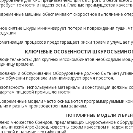
удование для КРС предназначено для быстрого и безопасного 
требует точности и надежности. Главные преимущества качест
овременные машины обеспечивают скоростное выполнение опер
ное снятие шкуры минимизирует потери и повреждения туши, ч
одукции.
оматизация процессов предотвращает риски травм и улучшает у
КЛЮЧЕВЫЕ ОСОБЕННОСТИ ШКУРОСЪЕМНО
водительность: Для крупных мясокомбинатов необходимы мощ
единицу времени.
ьзовании и обслуживании: Оборудование должно быть интуитивн
м обучении персонала и минимизирует время простоя.
езопасность: Используемые материалы и конструкция должны со
ндартам пищевой промышленности.
 Современные модели часто оснащаются программируемыми кон
ь их к разным производственным задачам.
ПОПУЛЯРНЫЕ МОДЕЛИ И БРЕ
влено множество брендов, предлагающих шкуросъемное оборудов
 Пильнинский Агро-Завод, известны своим качеством и надежно
ателей и наличие сертификаций.