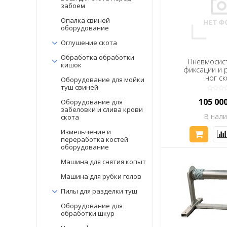
забоем
Оборудование для переработки
Опалка свиней
птицы
оборудование
Оборудование для убоя
Оглушение скота
кроликов
Обработка обработки
Пневмосис
кишок
Оборудование для переработки
фиксации и 
рыбы
ног ск
Оборудование для мойки
туш свиней
Оборудование для переработки
105 00
овощей
Оборудование для
забеловки и слива крови
В нал
скота
Консервное оборудование
купить
Измельчение и
переработка костей
Тепловое кухонное
оборудование
оборудование
Машина для снятия копыт
Хлебопекарное оборудование
Машина для рубки голов
Линии переработки молока
Пилы для разделки туш
Оборудование для
Розлив - оборудование и линии
обработки шкур
Оборудование для переработки