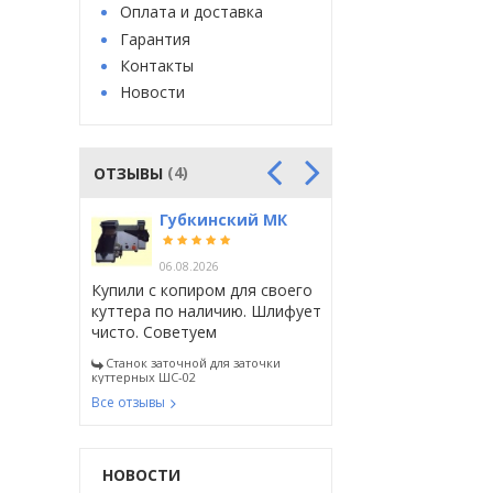
Оплата и доставка
Гарантия
Контакты
Новости
(4)
ОТЗЫВЫ
Губкинский МК
Агро Прод М
ИП Сырники
Утильпроект
России
06.08.2026
05.08.2026
04.08.2026
05.08.2026
Купили с копиром для своего
куттера по наличию. Шлифует
чисто. Советуем
Станок заточной для заточки
куттерных ШС-02
Все отзывы
НОВОСТИ