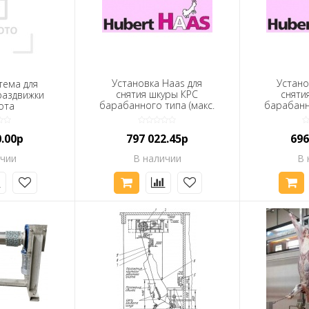
Установка Haas для
Устано
тема для
снятия шкуры КРС
сняти
раздвижки
барабанного типа (макс.
барабанно
ота
производительность от
производ
25 до 30 голов в час, для
25 до 30 
0.00р
797 022.45р
696
снятия шкуры с КРС,
снятия
лошадей, телят и овец,
лошадей,
ичии
В наличии
В 
привод 2,2 кВт – мотор
привод 2
редуктор, управление с
редуктор
подвесным пультом)
подвес
Нержавеющее
Оцинко
исполнение