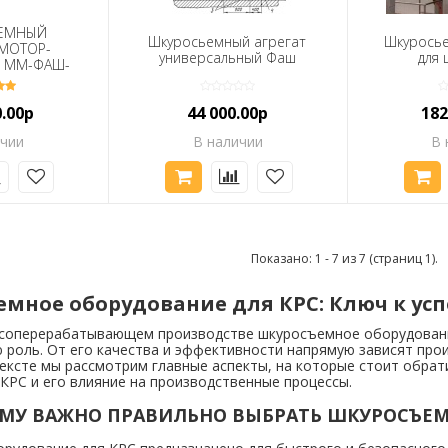
ЕМНЫЙ
Шкуросьемный агрегат
Шкурось
 МОТОР-
универсальный Фаш
для 
, ММ-ФАШ-
СИЯ)
0.00р
44 000.00р
182
ичии
В наличии
В 
Показано: 1 - 7 из 7 (страниц 1).
мное оборудование для КРС: Ключ к ус
соперерабатывающем производстве шкуросъемное оборудование 
 роль. От его качества и эффективности напрямую зависят про
тексте мы рассмотрим главные аспекты, на которые стоит обра
КРС и его влияние на производственные процессы.
МУ ВАЖНО ПРАВИЛЬНО ВЫБРАТЬ ШКУРОСЪЕМ