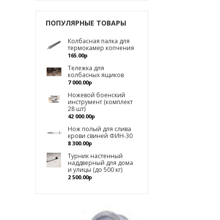
ПОПУЛЯРНЫЕ ТОВАРЫ
Колбасная палка для
термокамер копчения
165.00р
Тележка для
колбасных ящиков
7 000.00р
Ножевой боенский
инструмент (комплект
28 шт)
42 000.00р
Нож полый для слива
крови свиней ФИН-30
8 300.00р
Турник настенный
наддверный для дома
и улицы (до 500 кг)
2 500.00р