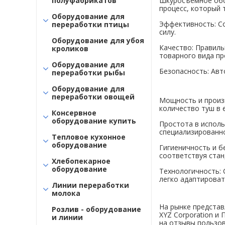
полуфабрикатов
Шкуросъемное обор
процесс, который 
Оборудование для
Эффективность: С
переработки птицы
силу.
Оборудование для убоя
Качество: Правиль
кроликов
товарного вида пр
Оборудование для
Безопасность: Авт
переработки рыбы
Оборудование для
переработки овощей
Мощность и произ
количество туш в 
Консервное
оборудование купить
Простота в испол
специализированно
Тепловое кухонное
оборудование
Гигиеничность и б
соответствуя ста
Хлебопекарное
оборудование
Технологичность:
легко адаптироват
Линии переработки
молока
На рынке предста
Розлив - оборудование
XYZ Corporation и
и линии
на отзывы пользов