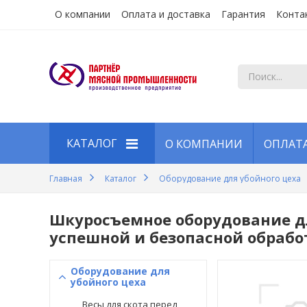
О компании
Оплата и доставка
Гарантия
Конта
КАТАЛОГ
О КОМПАНИИ
ОПЛАТА
Оборудование для убойного
Главная
Каталог
Оборудование для убойного цеха
цеха
Скотобойня комплект
Шкуросъемное оборудование дл
оборудования
успешной и безопасной обрабо
Мясное оборудование
Цеха пищевого производства
Оборудование для
убойного цеха
Оборудование для
Весы для скота перед
полуфабрикатов