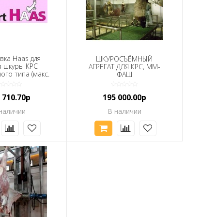
вка Haas для
ШКУРОСЪЁМНЫЙ
я шкуры КРС
АГРЕГАТ ДЛЯ КРС, ММ-
го типа (макс.
ФАШ
ительность от
голов в час, для
 710.70р
195 000.00р
 шкуры с КРС,
 телят и овец,
наличии
В наличии
,2 кВт – мотор
, управление с
ным пультом)
ванная сталь