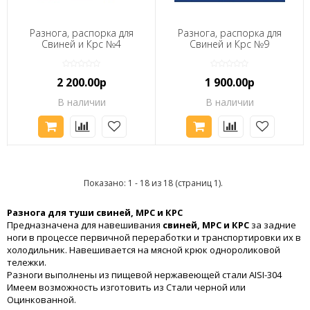
Разнога, распорка для
Разнога, распорка для
Свиней и Крс №4
Свиней и Крс №9
2 200.00р
1 900.00р
В наличии
В наличии
Показано: 1 - 18 из 18 (страниц 1).
Разнога для туши свиней, МРС и КРС
Предназначена для навешивания
свиней, МРС и КРС
за задние
ноги в процессе первичной переработки и транспортировки их в
холодильник. Навешивается на мясной крюк однороликовой
тележки.
Разноги выполнены из пищевой нержавеющей стали AISI-304
Имеем возможность изготовить из Стали черной или
Оцинкованной.