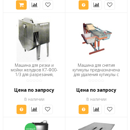
Машина для резки и
Машина для снятия
мойки желудков К7-Ф00-
кутикулы предназначена
1/3 для разрезания,
для удаления кутикулы с
очистки от
мускульных желудков
содержи¬мого и мойки
птицы
желудков всех видов
Цена по запросу
Цена по запросу
птицы.
В наличии
В наличии