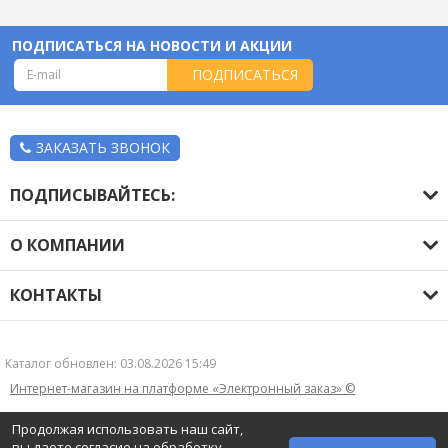
ПОДПИСАТЬСЯ НА НОВОСТИ И АКЦИИ
ПОДПИСАТЬСЯ
ЗАКАЗАТЬ ЗВОНОК
ПОДПИСЫВАЙТЕСЬ:
О КОМПАНИИ
О компании
КОНТАКТЫ
Оплата и доставка
+7 (831) 422-24-27
Гарантия
partnermp@mail.ru
Новости
Каталог обновлен: 03.08.2026 15:49
607490, Нижегородская обл, г Пильна, ул Калинина,
Контакты
Интернет-магазин на платформе «Электронный заказ» ©
74
Политика конфиденциальности
+79535791501
Продолжая использовать наш сайт,
вы даете согласие на обработку